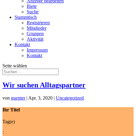
Anzeige bearbeiten
Biete
Suche
Stammtisch
Registrieren
Mitglieder
Gruppen
Aktivität
Kontakt
Impressum
Kontakt
Seite wählen
Wir suchen Alltagspartner
von
guenter
|
Apr. 3, 2020
|
Uncategorized
Ihr Titel
Tag(e)
: