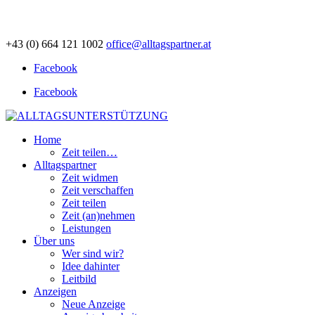
+43 (0) 664 121 1002
office@alltagspartner.at
Facebook
Facebook
Home
Zeit teilen…
Alltagspartner
Zeit widmen
Zeit verschaffen
Zeit teilen
Zeit (an)nehmen
Leistungen
Über uns
Wer sind wir?
Idee dahinter
Leitbild
Anzeigen
Neue Anzeige